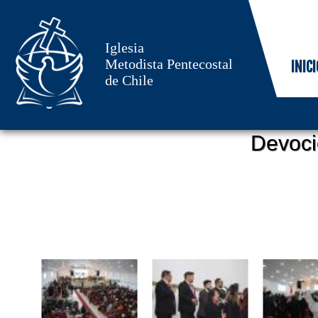
Iglesia
Metodista Pentecostal
INICI
de Chile
Devoci