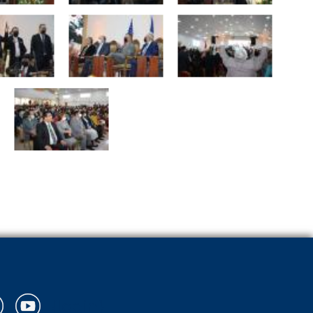
{login}