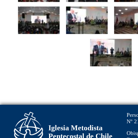
Pers
Nº 2
Iglesia Metodista
Obis
Pentecostal de Chile