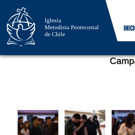
Iglesia
Metodista Pentecostal
INICI
de Chile
Campa