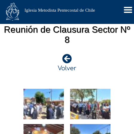
Iglesia Metodista Pentecostal de Chile
Reunión de Clausura Sector Nº
8
Volver