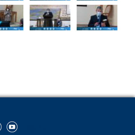
{login}