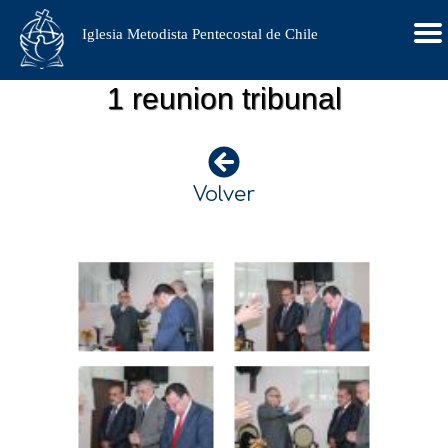
Iglesia Metodista Pentecostal de Chile
1 reunion tribunal
Volver