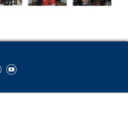
{login}