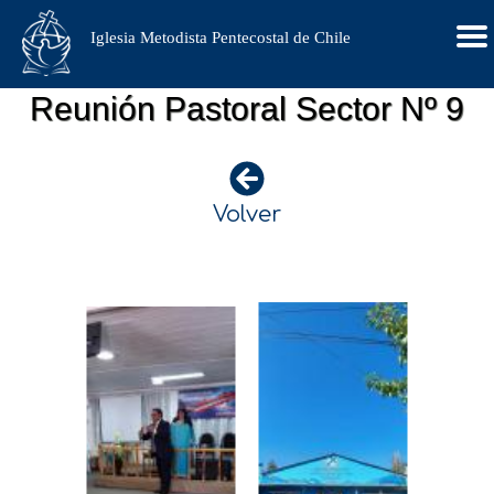
Iglesia Metodista Pentecostal de Chile
Reunión Pastoral Sector Nº 9
Volver