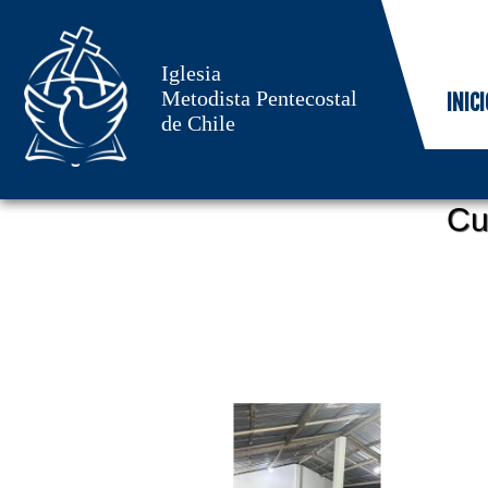
Iglesia
Metodista Pentecostal
INICI
de Chile
Cu