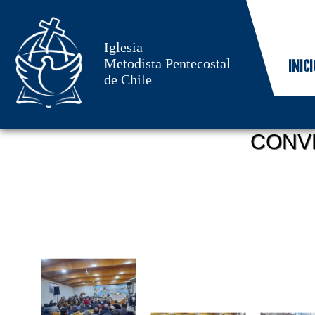
Iglesia
Metodista Pentecostal
INICI
de Chile
CONV