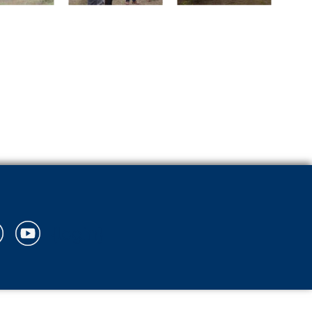
{login}