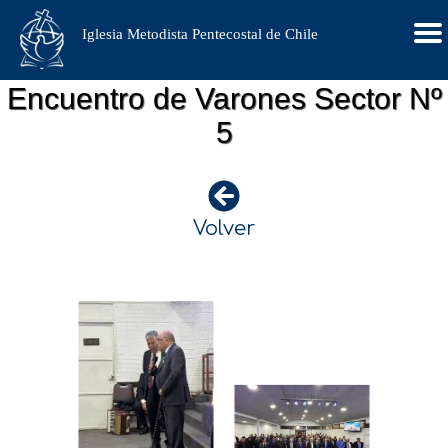
Iglesia Metodista Pentecostal de Chile
Encuentro de Varones Sector Nº
5
Volver